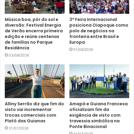
Música boa, pôr do sol e
3ª Feira Internacional
diversão: Festival Energia
posiciona Oiapoque como
de Verão encerra primeira
polo de negócios na
edição e reúne centenas
fronteira entre Brasil e
de famílias no Parque
Europa
Residência
01/08/2026
03/08/2026
Alliny Serrão diz que fim do
Amapá e Guiana Francesa
visto vai incrementar
oficializam fim da
trocas comerciais com
exigência de visto com
Platô das Guianas
travessia simbólica na
Ponte Binacional
31/07/2026
31/07/2026