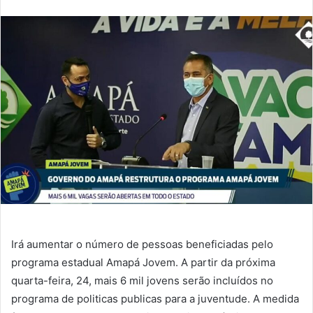
e-
mail
Irá aumentar o número de pessoas beneficiadas pelo
programa estadual Amapá Jovem. A partir da próxima
quarta-feira, 24, mais 6 mil jovens serão incluídos no
programa de politicas publicas para a juventude. A medida