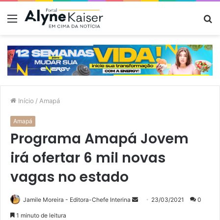
Menu
P
p
Início
/
Amapá
Amapá
Programa Amapá Jovem
irá ofertar 6 mil novas
vagas no estado
Mande
Jamile Moreira - Editora-Chefe Interina
23/03/2021
0
um
1 minuto de leitura