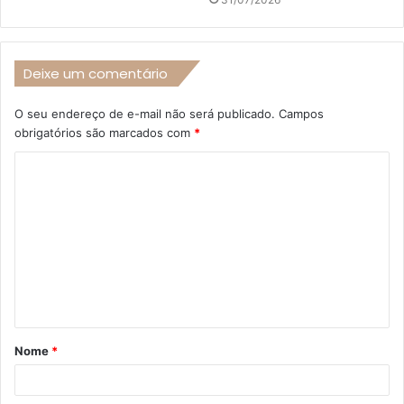
Deixe um comentário
O seu endereço de e-mail não será publicado.
Campos
obrigatórios são marcados com
*
C
o
m
e
n
t
á
Nome
*
r
i