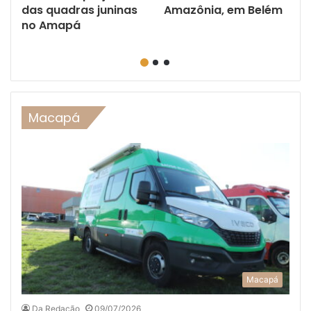
das quadras juninas
Amazônia, em Belém
o
no Amapá
Macapá
Macapá
Da Redação
09/07/2026