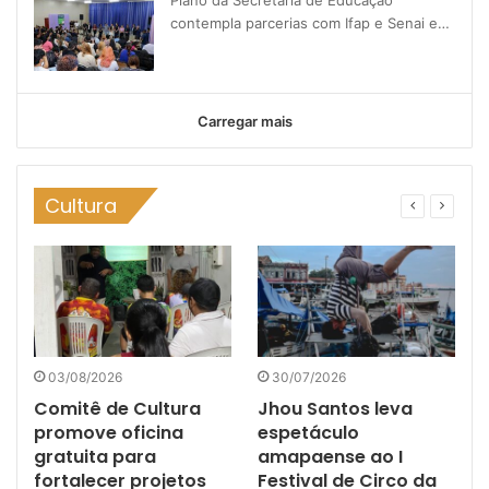
contempla parcerias com Ifap e Senai e…
Carregar mais
Cultura
03/08/2026
30/07/2026
Comitê de Cultura
Jhou Santos leva
promove oficina
espetáculo
o
gratuita para
amapaense ao I
fortalecer projetos
Festival de Circo da