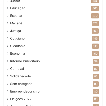
Saúde
485
Educação
365
Esporte
270
Macapá
172
Justiça
160
Cotidiano
149
Cidadania
115
Economia
150
Informe Publicitário
99
Carnaval
92
Solidariedade
85
Sem categoria
80
Empreendedorismo
80
Eleições 2022
80