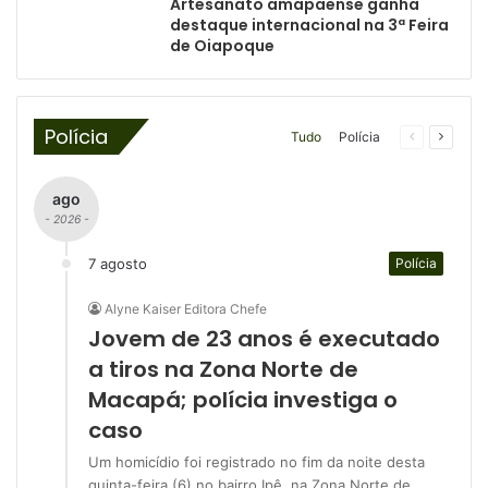
Artesanato amapaense ganha
destaque internacional na 3ª Feira
de Oiapoque
Polícia
Tudo
Polícia
Página
Próxim
anterior
página
ago
- 2026 -
7 agosto
Polícia
Alyne Kaiser Editora Chefe
Jovem de 23 anos é executado
a tiros na Zona Norte de
Macapá; polícia investiga o
caso
Um homicídio foi registrado no fim da noite desta
quinta-feira (6) no bairro Ipê, na Zona Norte de