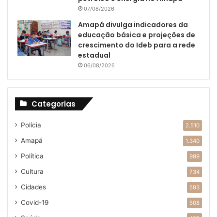
07/08/2026
Amapá divulga indicadores da
educação básica e projeções de
crescimento do Ideb para a rede
estadual
06/08/2026
Categorias
Polícia
2.510
Amapá
1.340
Política
999
Cultura
734
Cidades
593
Covid-19
508