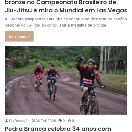
bronze no Campeonato Brasileiro de
Jiu-Jítsu e mira o Mundial em Las Vegas
A lutadora amapaense Lara Shalita voltou a se destacar no cenário
nacional do jiu-jítsu ao conquistar a medalha de bronze…
Leia mais »
Da Redação
30/04/2026
0
9
Pedra Branca celebra 34 anos com