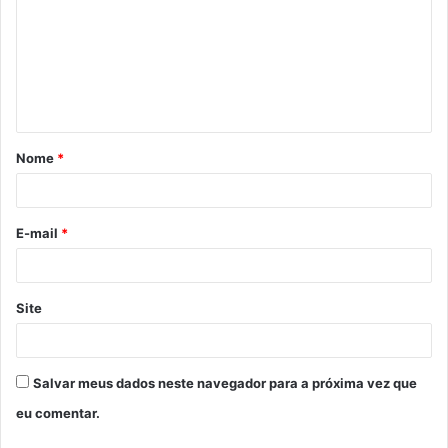
m
e
n
t
á
Nome
*
r
i
o
E-mail
*
*
Site
Salvar meus dados neste navegador para a próxima vez que
eu comentar.