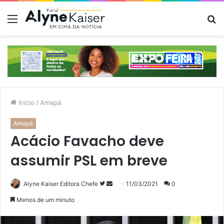
Menu
P
p
Início
/
Amapá
Amapá
Acácio Favacho deve
assumir PSL em breve
Siga
Mande
Alyne Kaiser Editora Chefe
11/03/2021
0
no
um
Menos de um minuto
Twitter
e-
mail