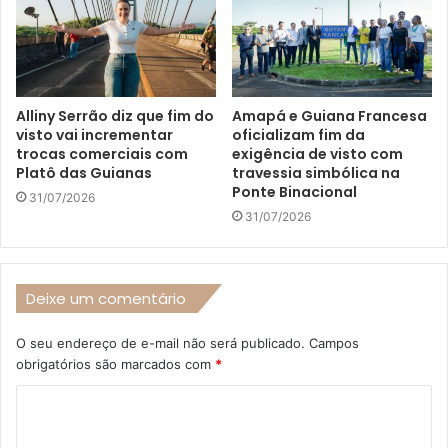
Alliny Serrão diz que fim do
Amapá e Guiana Francesa
visto vai incrementar
oficializam fim da
trocas comerciais com
exigência de visto com
Platô das Guianas
travessia simbólica na
Ponte Binacional
31/07/2026
31/07/2026
Deixe um comentário
O seu endereço de e-mail não será publicado.
Campos
obrigatórios são marcados com
*
C
o