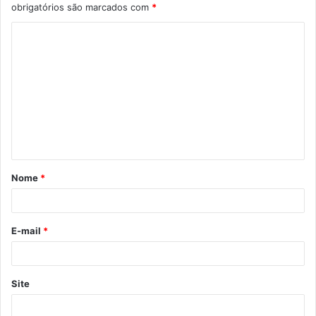
obrigatórios são marcados com
*
C
o
m
e
n
t
á
Nome
*
r
i
o
E-mail
*
*
Site