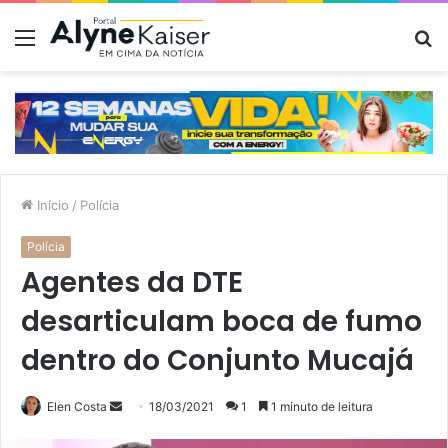
Menu
P
p
Início
/
Polícia
Polícia
Agentes da DTE
desarticulam boca de fumo
dentro do Conjunto Mucajá
Mande
Elen Costa
18/03/2021
1
1 minuto de leitura
um