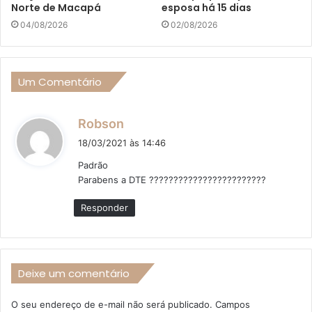
Norte de Macapá
esposa há 15 dias
04/08/2026
02/08/2026
Um Comentário
d
Robson
i
18/03/2021 às 14:46
s
Padrão
s
Parabens a DTE ????????????????????????
e
:
Responder
Deixe um comentário
O seu endereço de e-mail não será publicado.
Campos