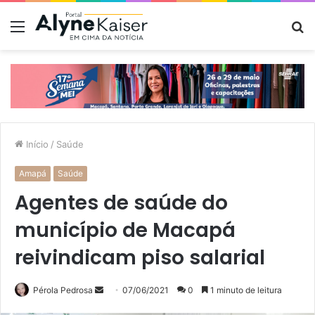
Menu
P
p
Início
/
Saúde
Amapá
Saúde
Agentes de saúde do
município de Macapá
reivindicam piso salarial
Mande
Pérola Pedrosa
07/06/2021
0
1 minuto de leitura
um