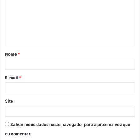
m
e
n
t
á
Nome
*
r
i
o
E-mail
*
*
Site
Salvar meus dados neste navegador para a próxima vez que
eu comentar.