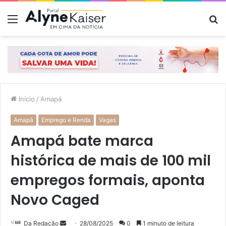
Menu
P
p
Início
/
Amapá
Amapá
Emprego e Renda
Vagas
Amapá bate marca
histórica de mais de 100 mil
empregos formais, aponta
Novo Caged
Mande
Da Redação
28/08/2025
0
1 minuto de leitura