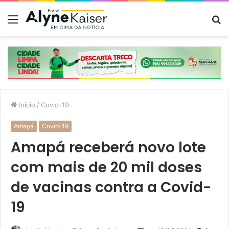
Menu
P
p
Início
/
Covid-19
Amapá
Covid-19
Amapá receberá novo lote
com mais de 20 mil doses
de vacinas contra a Covid-
19