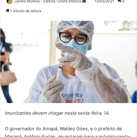
Mande
Jamile Moreira - Editora-Chefe Interina
13/05/2021
0
um
1 minuto de leitura
e-
mail
Imunizantes devem chegar nesta sexta-feira, 14.
O governador do Amapá, Waldez Góes, e o prefeito de
Macapá, Antônio Furlan, anunciaram para a próxima sexta-