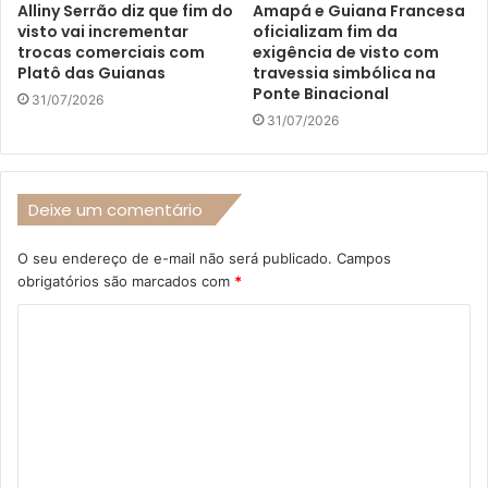
Alliny Serrão diz que fim do
Amapá e Guiana Francesa
visto vai incrementar
oficializam fim da
trocas comerciais com
exigência de visto com
Platô das Guianas
travessia simbólica na
Ponte Binacional
31/07/2026
31/07/2026
Deixe um comentário
O seu endereço de e-mail não será publicado.
Campos
obrigatórios são marcados com
*
C
o
m
e
n
t