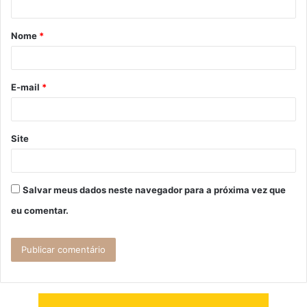
á
Nome
*
r
i
o
E-mail
*
*
Site
Salvar meus dados neste navegador para a próxima vez que
eu comentar.