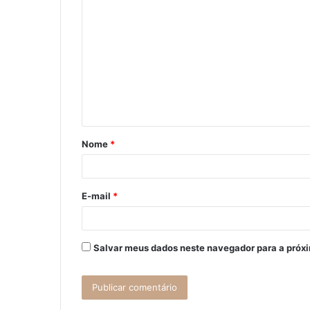
C
o
m
e
n
t
á
Nome
*
r
i
o
E-mail
*
*
Salvar meus dados neste navegador para a próx