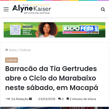
Menu
P
p
Início
/
Cultura
Cultura
Barracão da Tia Gertrudes
abre o Ciclo do Marabaixo
neste sábado, em Macapá
Mande
Da Redação
03/04/2026
0
2 minutos de leitura
um