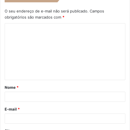
O seu endereço de e-mail não será publicado.
Campos
obrigatórios são marcados com
*
C
o
m
e
n
t
á
Nome
*
r
i
o
E-mail
*
*