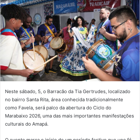
e-
mail
Neste sábado, 5, o Barracão da Tia Gertrudes, localizado
no bairro Santa Rita, área conhecida tradicionalmente
como Favela, será palco da abertura do Ciclo do
Marabaixo 2026, uma das mais importantes manifestações
culturais do Amapá.
O evento marca o início de um período festivo que une fé,