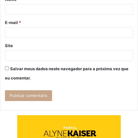
r
i
o
E-mail
*
*
Site
Salvar meus dados neste navegador para a próxima vez que
eu comentar.