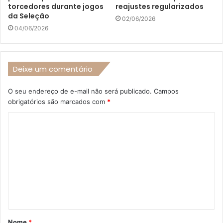
torcedores durante jogos
reajustes regularizados
da Seleção
02/06/2026
04/06/2026
Deixe um comentário
O seu endereço de e-mail não será publicado.
Campos
obrigatórios são marcados com
*
C
o
m
e
n
t
á
Nome
*