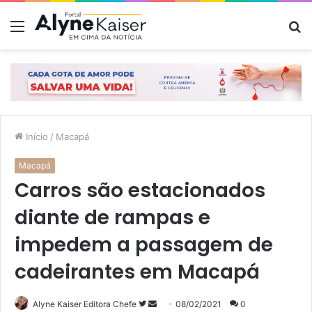
Menu
P
p
Início
/
Macapá
Macapá
Carros são estacionados
diante de rampas e
impedem a passagem de
cadeirantes em Macapá
Siga
Mande
Alyne Kaiser Editora Chefe
08/02/2021
0