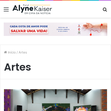
Menu
P
p
Início
/
Artes
Artes