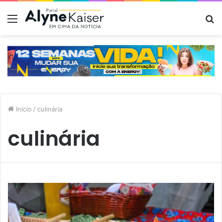
Menu
P
p
Início
/
culinária
culinária