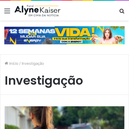
Menu
P
p
Início
/
Investigação
Investigação