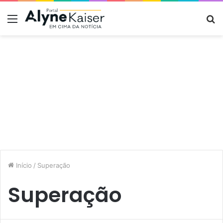
Menu
P
p
Início
/
Superação
Superação