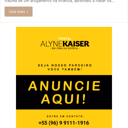
trauma de um afogamento na infância, aprendeu a nadar há…
Leia mais »