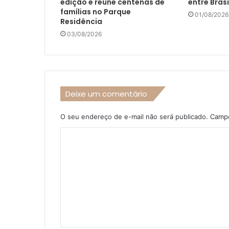
edição e reúne centenas de
entre Brasi
famílias no Parque
01/08/2026
Residência
03/08/2026
Deixe um comentário
O seu endereço de e-mail não será publicado.
Campo
C
o
m
e
n
t
á