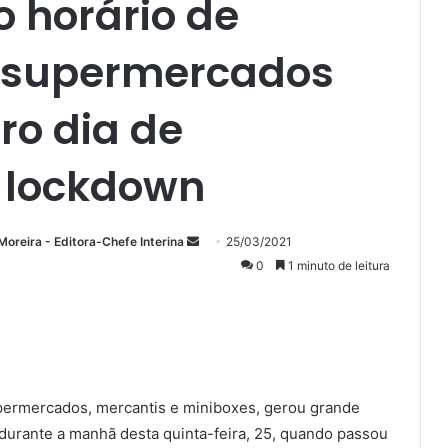
 horário de
 supermercados
ro dia de
 lockdown
Mande
Moreira - Editora-Chefe Interina
25/03/2021
um
0
1 minuto de leitura
e-
mail
permercados, mercantis e miniboxes, gerou grande
urante a manhã desta quinta-feira, 25, quando passou