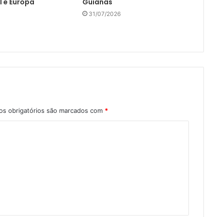
l e Europa
Guianas
31/07/2026
s obrigatórios são marcados com
*