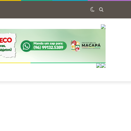
Switch
Procurar
skin
por