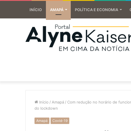
INÍCIO
AMAPÁ
POLÍTICA E ECONOMIA
Início
/
Amapá
/
Com redução no horário de funcio
do lockdown
Amapá
Covid-19