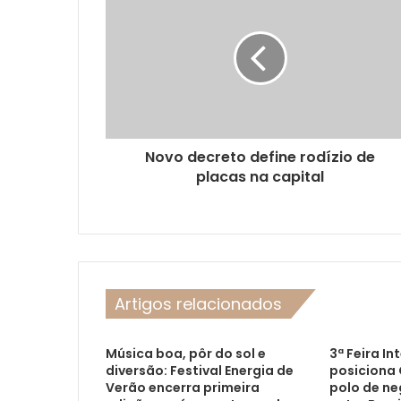
Novo decreto define rodízio de
placas na capital
Artigos relacionados
Música boa, pôr do sol e
3ª Feira In
diversão: Festival Energia de
posiciona
Verão encerra primeira
polo de ne