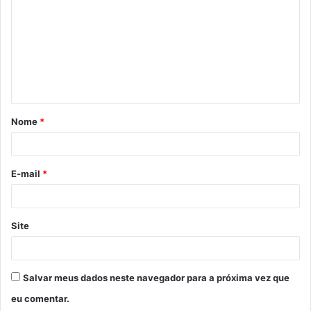
m
e
n
t
á
Nome
*
r
i
o
E-mail
*
*
Site
Salvar meus dados neste navegador para a próxima vez que
eu comentar.