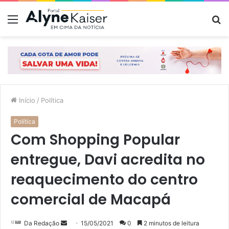
Menu
P
p
Início
/
Política
Política
Com Shopping Popular
entregue, Davi acredita no
reaquecimento do centro
comercial de Macapá
Mande
Da Redação
15/05/2021
0
2 minutos de leitura