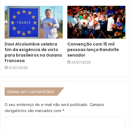
Davi Alcolumbre celebra
Convenção com 15 mil
fim da exigência de visto
pessoas lança Randolfe
para brasileiros na Guiana
senador
Francesa
23/07/2026
31/07/2026
Deixe um comentário
O seu endereço de e-mail não será publicado.
Campos
obrigatórios são marcados com
*
C
o