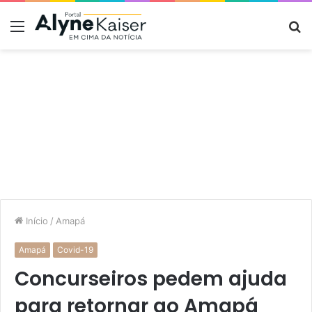
Menu
P
p
Início
/
Amapá
Amapá
Covid-19
Concurseiros pedem ajuda
para retornar ao Amapá