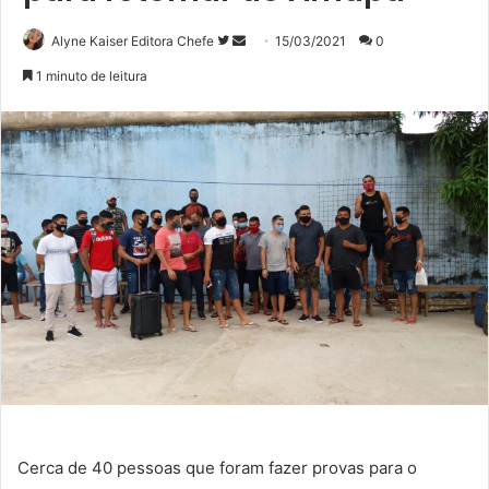
Siga
Mande
Alyne Kaiser Editora Chefe
15/03/2021
0
no
um
1 minuto de leitura
Twitter
e-
mail
Cerca de 40 pessoas que foram fazer provas para o