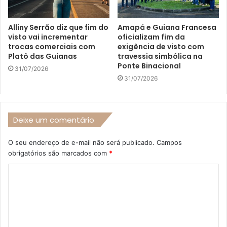
Alliny Serrão diz que fim do
Amapá e Guiana Francesa
visto vai incrementar
oficializam fim da
trocas comerciais com
exigência de visto com
Platô das Guianas
travessia simbólica na
Ponte Binacional
31/07/2026
31/07/2026
Deixe um comentário
O seu endereço de e-mail não será publicado.
Campos
obrigatórios são marcados com
*
C
o
m
e