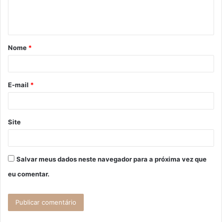
n
t
á
Nome
*
r
i
o
E-mail
*
*
Site
Salvar meus dados neste navegador para a próxima vez que
eu comentar.