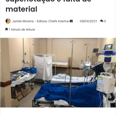
material
Mande
Jamile Moreira - Editora-Chefe Interina
09/04/2021
0
um
1 minuto de leitura
e-
mail