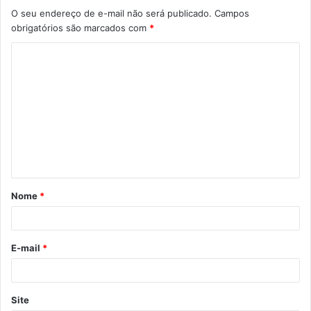
O seu endereço de e-mail não será publicado.
Campos
obrigatórios são marcados com
*
C
o
m
e
n
t
á
Nome
*
r
i
o
E-mail
*
*
Site