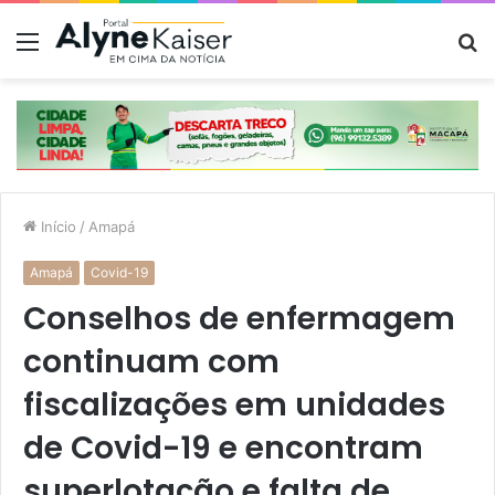
Menu
P
p
Início
/
Amapá
Amapá
Covid-19
Conselhos de enfermagem
continuam com
fiscalizações em unidades
de Covid-19 e encontram
superlotação e falta de