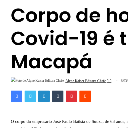
Corpo de h
Covid-19 é 
Macapá
Siga
Mande
Alyne Kaiser Editora Chefe
16/03
no
um
Facebook
Twitter
Linkedin
Tumblr
Pinterest
Reddit
Twitter
e-
mail
O corpo do empresário José Paulo Batista de Souza, de 63 anos, 