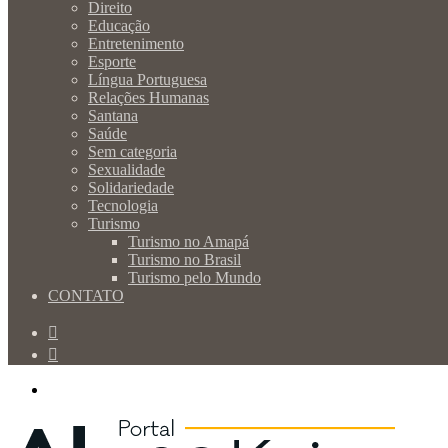
Direito
Educação
Entretenimento
Esporte
Língua Portuguesa
Relações Humanas
Santana
Saúde
Sem categoria
Sexualidade
Solidariedade
Tecnologia
Turismo
Turismo no Amapá
Turismo no Brasil
Turismo pelo Mundo
CONTATO
Procurar
por
Switch
skin
Menu