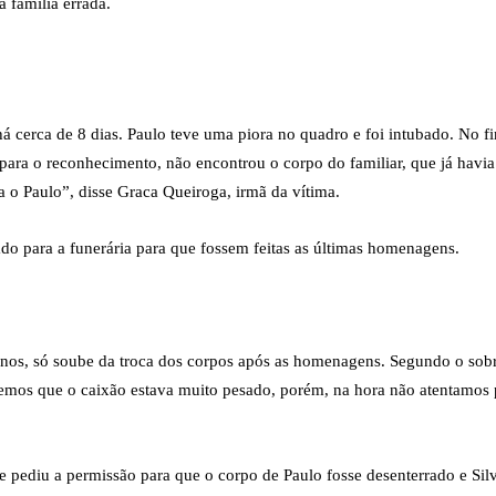
a família errada.
há cerca de 8 dias. Paulo teve uma piora no quadro e foi intubado. No f
para o reconhecimento, não encontrou o corpo do familiar, que já havi
 o Paulo”, disse Graca Queiroga, irmã da vítima.
ado para a funerária para que fossem feitas as últimas homenagens.
9 anos, só soube da troca dos corpos após as homenagens. Segundo o sob
emos que o caixão estava muito pesado, porém, na hora não atentamos p
e pediu a permissão para que o corpo de Paulo fosse desenterrado e Silv