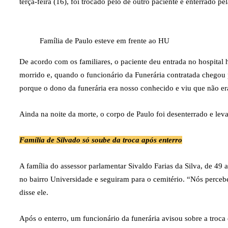
terça-feira (16), foi trocado pelo de outro paciente e enterrado pel
Família de Paulo esteve em frente ao HU
De acordo com os familiares, o paciente deu entrada no hospital 
morrido e, quando o funcionário da Funerária contratada chegou 
porque o dono da funerária era nosso conhecido e viu que não era
Ainda na noite da morte, o corpo de Paulo foi desenterrado e lev
Família de Silvado só soube da troca após enterro
A família do assessor parlamentar Sivaldo Farias da Silva, de 4
no bairro Universidade e seguiram para o cemitério. “Nós perceb
disse ele.
Após o enterro, um funcionário da funerária avisou sobre a troca 