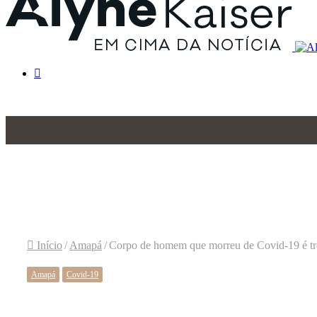
Procurar
por
Início
/
Amapá
/
Corpo de homem que morreu de Covid-19 é tr
Amapá
Covid-19