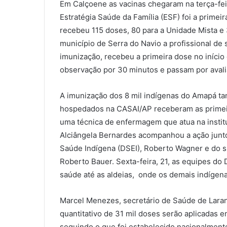
Em Calçoene as vacinas chegaram na terça-fei
Estratégia Saúde da Família (ESF) foi a primeir
recebeu 115 doses, 80 para a Unidade Mista e
município de Serra do Navio a profissional d
imunização, recebeu a primeira dose no iníci
observação por 30 minutos e passam por aval
A imunização dos 8 mil indígenas do Amapá ta
hospedados na CASAI/AP receberam as primeira
uma técnica de enfermagem que atua na instit
Alciângela Bernardes acompanhou a ação junto
Saúde Indígena (DSEI), Roberto Wagner e do 
Roberto Bauer. Sexta-feira, 21, as equipes
saúde até as aldeias, onde os demais indígena
Marcel Menezes, secretário de Saúde de Laran
quantitativo de 31 mil doses serão aplicadas e
seguindo o que foi estabelecido nacionalment