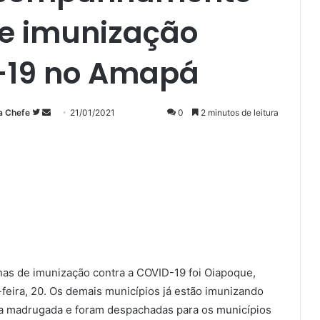
 e imunização
-19 no Amapá
Siga
Mande
a Chefe
21/01/2021
0
2 minutos de leitura
no
um
Twitter
e-
mail
nas de imunização contra a COVID-19 foi Oiapoque,
feira, 20. Os demais municípios já estão imunizando
na madrugada e foram despachadas para os municípios