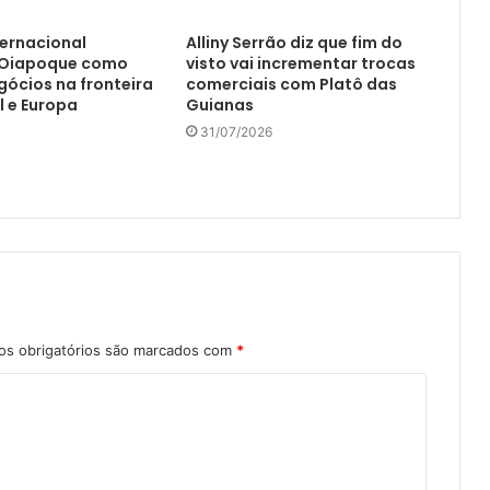
ternacional
Alliny Serrão diz que fim do
 Oiapoque como
visto vai incrementar trocas
gócios na fronteira
comerciais com Platô das
l e Europa
Guianas
31/07/2026
s obrigatórios são marcados com
*