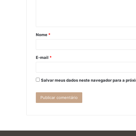
n
t
á
Nome
*
r
i
o
E-mail
*
*
Salvar meus dados neste navegador para a próx