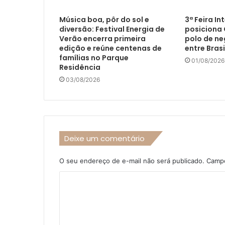
Música boa, pôr do sol e
3ª Feira In
diversão: Festival Energia de
posiciona
Verão encerra primeira
polo de ne
edição e reúne centenas de
entre Brasi
famílias no Parque
01/08/2026
Residência
03/08/2026
Deixe um comentário
O seu endereço de e-mail não será publicado.
Campo
C
o
m
e