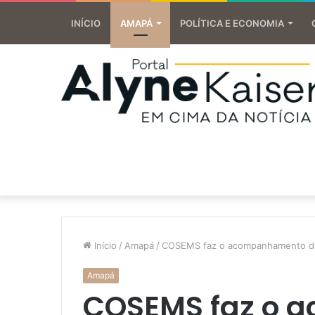
INÍCIO
AMAPÁ
POLÍTICA E ECONOMIA
Início
/
Amapá
/
COSEMS faz o acompanhamento da 
Amapá
COSEMS faz o 