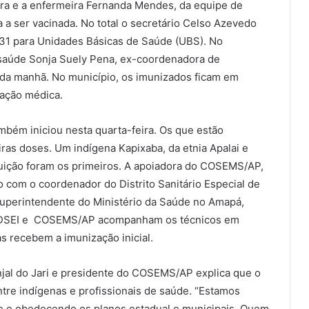
ra e a enfermeira Fernanda Mendes, da equipe de
a a ser vacinada. No total o secretário Celso Azevedo
 31 para Unidades Básicas de Saúde (UBS). No
e saúde Sonja Suely Pena, ex-coordenadora de
o da manhã. No município, os imunizados ficam em
iação médica.
mbém iniciou nesta quarta-feira. Os que estão
s doses. Um indígena Kapixaba, da etnia Apalai e
uição foram os primeiros. A apoiadora do COSEMS/AP,
 com o coordenador do Distrito Sanitário Especial de
superintendente do Ministério da Saúde no Amapá,
 do DSEI e COSEMS/AP acompanham os técnicos em
s recebem a imunização inicial.
jal do Jari e presidente do COSEMS/AP explica que o
ntre indígenas e profissionais de saúde. “Estamos
e e obedecendo os planos estadual e municipais. Quem