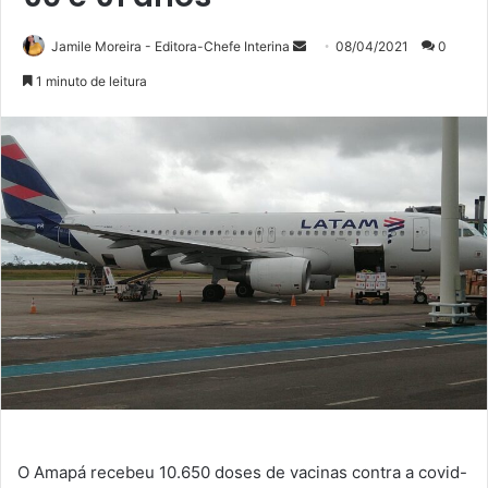
Mande
Jamile Moreira - Editora-Chefe Interina
08/04/2021
0
um
1 minuto de leitura
e-
mail
O Amapá recebeu 10.650 doses de vacinas contra a covid-