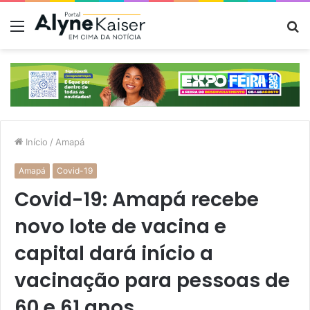
Menu
P
p
Início
/
Amapá
Amapá
Covid-19
Covid-19: Amapá recebe
novo lote de vacina e
capital dará início a
vacinação para pessoas de
60 e 61 anos