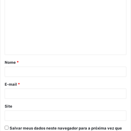
C
o
m
e
n
t
á
Nome
*
r
i
o
E-mail
*
*
Site
Salvar meus dados neste navegador para a próxima vez que