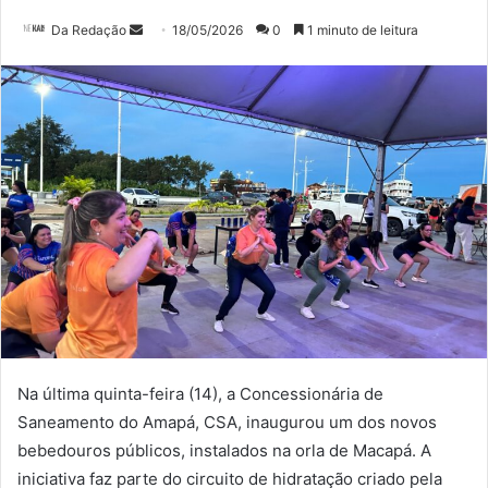
Mande
Da Redação
18/05/2026
0
1 minuto de leitura
um
e-
mail
Na última quinta-feira (14), a Concessionária de
Saneamento do Amapá, CSA, inaugurou um dos novos
bebedouros públicos, instalados na orla de Macapá. A
iniciativa faz parte do circuito de hidratação criado pela