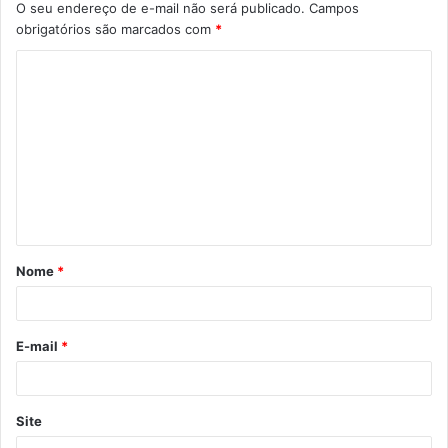
O seu endereço de e-mail não será publicado.
Campos
obrigatórios são marcados com
*
C
o
m
e
n
t
á
Nome
*
r
i
o
E-mail
*
*
Site