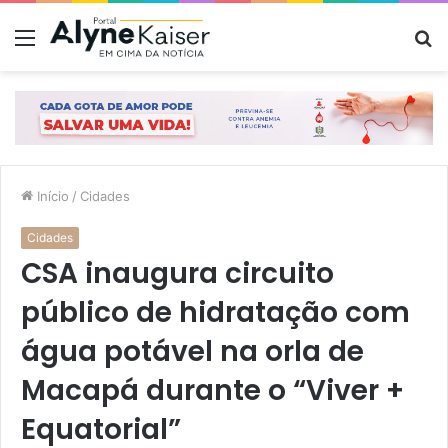
Menu
P
p
Início
/
Cidades
Cidades
CSA inaugura circuito
público de hidratação com
água potável na orla de
Macapá durante o “Viver +
Equatorial”