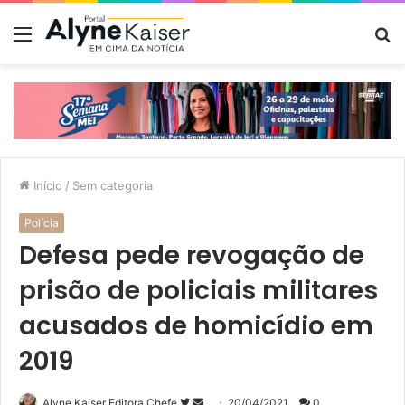
Menu
P
p
Início
/
Sem categoria
Polícia
Defesa pede revogação de
prisão de policiais militares
acusados de homicídio em
2019
Siga
Mande
Alyne Kaiser Editora Chefe
20/04/2021
0