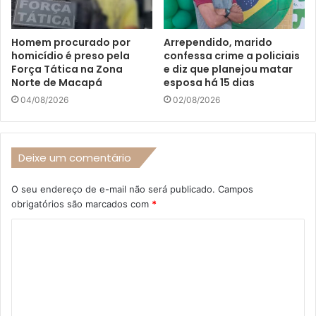
Homem procurado por
Arrependido, marido
homicídio é preso pela
confessa crime a policiais
Força Tática na Zona
e diz que planejou matar
Norte de Macapá
esposa há 15 dias
04/08/2026
02/08/2026
Deixe um comentário
O seu endereço de e-mail não será publicado.
Campos
obrigatórios são marcados com
*
C
o
m
e
n