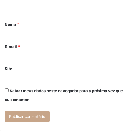
t
á
Nome
*
r
i
o
E-mail
*
*
Site
Salvar meus dados neste navegador para a próxima vez que
eu comentar.