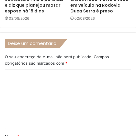
e diz que planejou matar
em veículo na Rodovia
esposa há 15 dias
Duca Serra é preso
02/08/2026
02/08/2026
Deixe um comentário
O seu endereço de e-mail não será publicado.
Campos
obrigatórios são marcados com
*
C
o
m
e
n
t
á