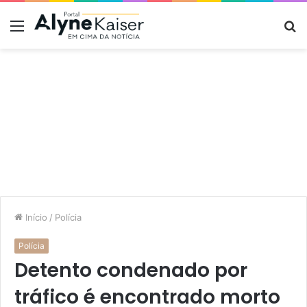
Menu
P
p
Início
/
Polícia
Polícia
Detento condenado por
tráfico é encontrado morto