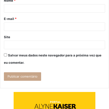
Nome
*
r
i
o
E-mail
*
*
Site
Salvar meus dados neste navegador para a próxima vez que
eu comentar.