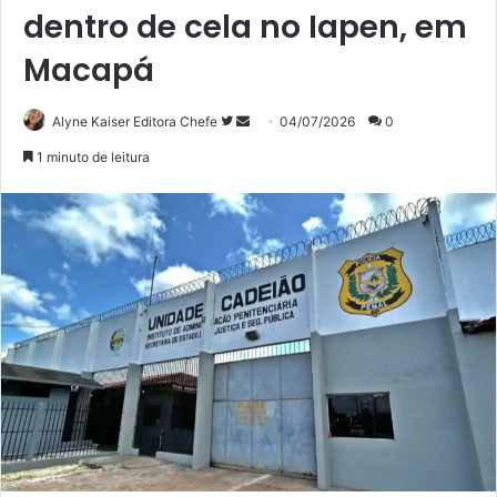
dentro de cela no Iapen, em
Macapá
Siga
Mande
Alyne Kaiser Editora Chefe
04/07/2026
0
no
um
1 minuto de leitura
Twitter
e-
mail