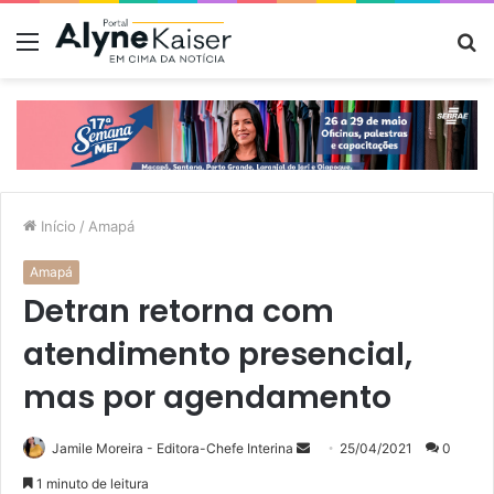
Menu
P
p
Início
/
Amapá
Amapá
Detran retorna com
atendimento presencial,
mas por agendamento
Mande
Jamile Moreira - Editora-Chefe Interina
25/04/2021
0
um
1 minuto de leitura