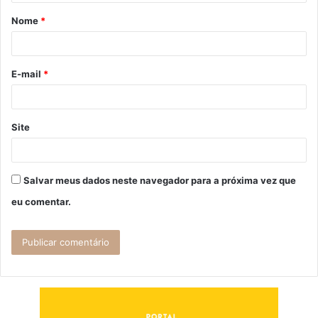
á
Nome
*
r
i
o
E-mail
*
*
Site
Salvar meus dados neste navegador para a próxima vez que
eu comentar.