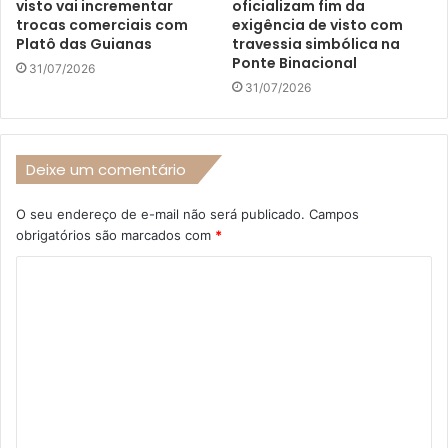
visto vai incrementar
oficializam fim da
trocas comerciais com
exigência de visto com
Platô das Guianas
travessia simbólica na
Ponte Binacional
31/07/2026
31/07/2026
Deixe um comentário
O seu endereço de e-mail não será publicado.
Campos
obrigatórios são marcados com
*
C
o
m
e
n
t