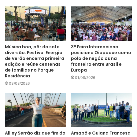
Música boa, pôr do sol e
3ª Feira Internacional
diversão: Festival Energia
posiciona Oiapoque como
de Verão encerra primeira
polo de negócios na
edição e reúne centenas
fronteira entre Brasil e
de famílias no Parque
Europa
Residência
01/08/2026
03/08/2026
Alliny Serrão diz que fim do
Amapá e Guiana Francesa