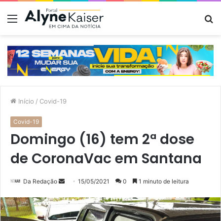
Menu
P
p
Início
/
Covid-19
Covid-19
Domingo (16) tem 2ª dose
de CoronaVac em Santana
Mande
Da Redação
15/05/2021
0
1 minuto de leitura
um
e-
mail