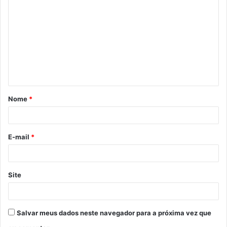
o
m
e
n
t
á
Nome
*
r
i
o
E-mail
*
*
Site
Salvar meus dados neste navegador para a próxima vez que