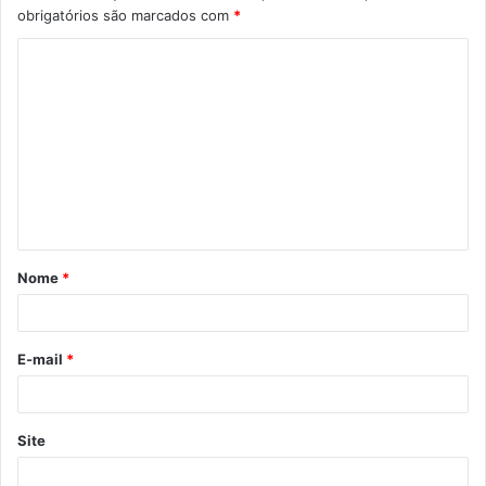
obrigatórios são marcados com
*
C
o
m
e
n
t
á
Nome
*
r
i
o
E-mail
*
*
Site