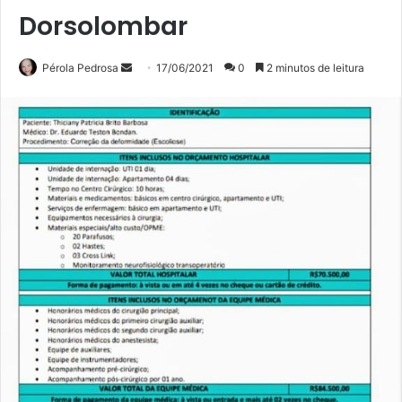
Dorsolombar
Mande
Pérola Pedrosa
17/06/2021
0
2 minutos de leitura
um
e-
mail