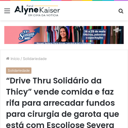
Menu
P
p
Início
/
Solidariedade
Solidariedade
“Drive Thru Solidário da
Thicy” vende comida e faz
rifa para arrecadar fundos
para cirurgia de garota que
está com Escoliose Severa