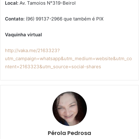
Local:
Av. Tamoios N°319-Beirol
Contato:
(96) 99137-2966 que também é PIX
Vaquinha virtual
http://vaka.me/2163323?
utm_campaign=whatsapp&utm_medium=website&utm_co
ntent=2163323&utm_source=social-shares
Pérola Pedrosa