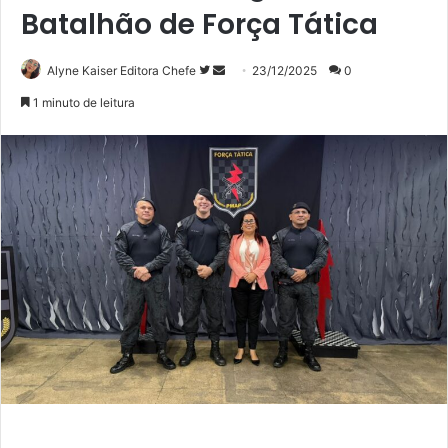
Batalhão de Força Tática
Siga
Mande
Alyne Kaiser Editora Chefe
23/12/2025
0
no
um
1 minuto de leitura
Twitter
e-
mail