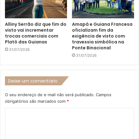
Alliny Serrão diz que fim do
Amapá e Guiana Francesa
visto vai incrementar
oficializam fim da
trocas comerciais com
exigência de visto com
Platô das Guianas
travessia simbólica na
Ponte Binacional
31/07/2026
31/07/2026
Deixe um comentário
O seu endereço de e-mail não será publicado.
Campos
obrigatórios são marcados com
*
C
o
m