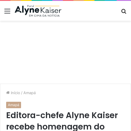
Menu
P
p
Início
/
Amapá
Amapá
Editora-chefe Alyne Kaiser
recebe homenagem do