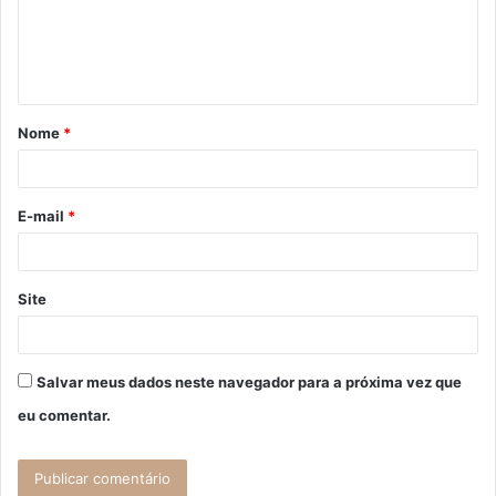
e
n
t
á
Nome
*
r
i
o
E-mail
*
*
Site
Salvar meus dados neste navegador para a próxima vez que
eu comentar.