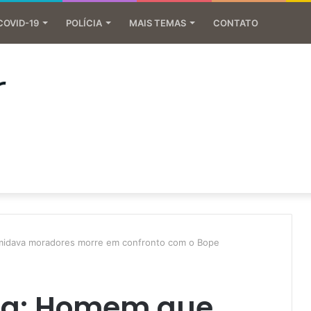
COVID-19
POLÍCIA
MAIS TEMAS
CONTATO
midava moradores morre em confronto com o Bope
ca: Homem que