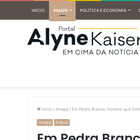
INÍCIO
AMAPÁ
POLÍTICA E ECONOMIA
Início
/
Amapá
/
Em Pedra Branca: Homem que inti
Amapá
Polícia
Em Pedra Bran