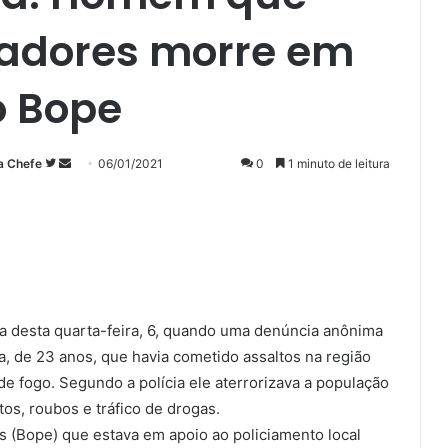
radores morre em
o Bope
Siga
Mande
a Chefe
06/01/2021
0
1 minuto de leitura
no
um
Twitter
e-
mail
a desta quarta-feira, 6, quando uma denúncia anônima
, de 23 anos, que havia cometido assaltos na região
e fogo. Segundo a polícia ele aterrorizava a população
tos, roubos e tráfico de drogas.
 (Bope) que estava em apoio ao policiamento local