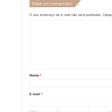
Deixe um comentário
O seu endereço de e-mail não será publicado.
Campo
C
o
m
e
n
t
á
Nome
*
r
i
o
E-mail
*
*