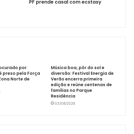
PF prende casal com ecstasy
ocurado por
Música boa, pôr do sol e
é preso pela Força
diversão: Festival Energia de
Zona Norte de
Verão encerra primeira
edição e reúne centenas de
famílias no Parque
6
Residência
03/08/2026