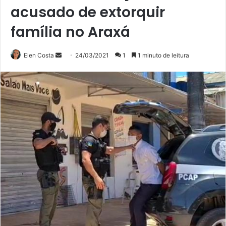
acusado de extorquir
família no Araxá
Mande
Elen Costa
24/03/2021
1
1 minuto de leitura
um
e-
mail