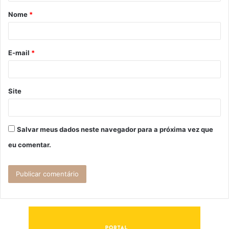
á
Nome
*
r
i
o
E-mail
*
*
Site
Salvar meus dados neste navegador para a próxima vez que
eu comentar.