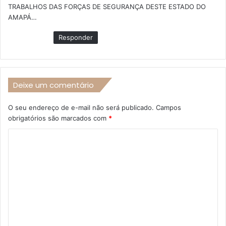
TRABALHOS DAS FORÇAS DE SEGURANÇA DESTE ESTADO DO
:
AMAPÁ…
Responder
Deixe um comentário
O seu endereço de e-mail não será publicado.
Campos
obrigatórios são marcados com
*
C
o
m
e
n
t