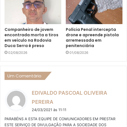
Companheiro de jovem
Polícia Penal intercepta
encontrada morta a tiros
drone e apreende pistola
em veículo na Rodovia
arremessada em
Duca Serra é preso
penitenciária
02/08/2026
01/08/2026
Um Comentário
EDIVALDO PASCOAL OLIVEIRA
d
PEREIRA
i
24/03/2021 às 11:11
s
PARABÉNS A ESTA EQUIPE DE COMUNICADORES EM PRESTAR
s
ESTE SERVIÇO DE DIVULGAÇÃO PARA A SOCIEDADE DOS
e