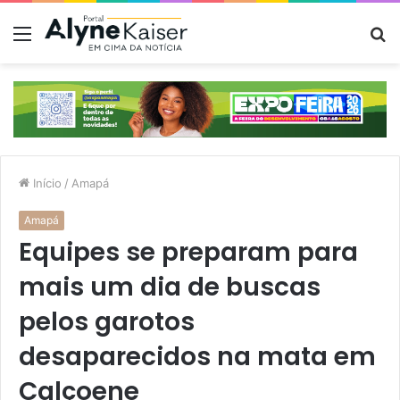
Menu
P
p
Início
/
Amapá
Amapá
Equipes se preparam para
mais um dia de buscas
pelos garotos
desaparecidos na mata em
Calçoene