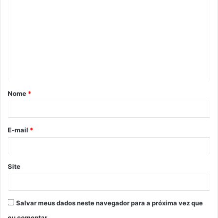
o
m
e
n
t
á
Nome
*
r
i
o
E-mail
*
*
Site
Salvar meus dados neste navegador para a próxima vez que
eu comentar.