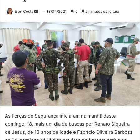
Mande
Elen Costa
18/04/2021
0
2 minutos de leitura
um
e-
mail
As Forças de Segurança iniciaram na manhã deste
domingo, 18, mais um dia de buscas por Renato Siqueira
de Jesus, de 13 anos de idade e Fabrício Oliveira Barbosa