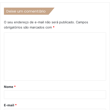
Deixe um comentário
O seu endereço de e-mail não será publicado.
Campos
obrigatórios são marcados com
*
C
o
m
e
n
t
á
Nome
*
r
i
o
E-mail
*
*