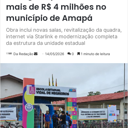
mais de R$ 4 milhões no
município de Amapá
Obra inclui novas salas, revitalização da quadra,
internet via Starlink e modernização completa
da estrutura da unidade estadual
Mande
Da Redação
14/05/2026
0
1 minuto de leitura
um
e-
mail