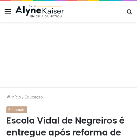
Menu
P
p
Início
/
Educação
Educação
Escola Vidal de Negreiros é
entregue após reforma de