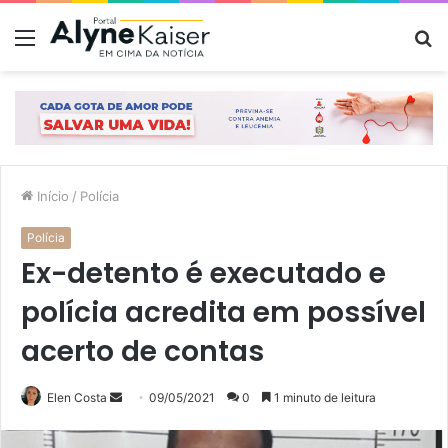
Menu
P
p
Início
/
Polícia
Polícia
Ex-detento é executado e
polícia acredita em possível
acerto de contas
Mande
Elen Costa
09/05/2021
0
1 minuto de leitura
um
e-