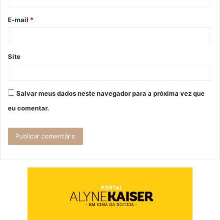
o
E-mail
*
*
Site
Salvar meus dados neste navegador para a próxima vez que
eu comentar.