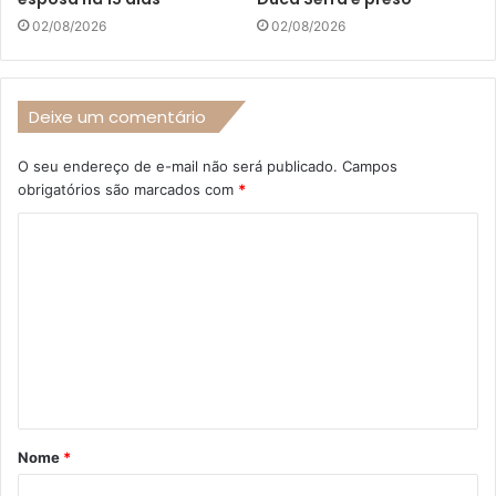
02/08/2026
02/08/2026
Deixe um comentário
O seu endereço de e-mail não será publicado.
Campos
obrigatórios são marcados com
*
C
o
m
e
n
t
á
Nome
*
r
i