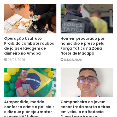
Operação Usufruto
Homem procurado por
Proibido combate roubos
homicídio é preso pela
de joias e lavagem de
Força Tática na Zona
dinheiro no Amapá
Norte de Macapá
06/08/2026
04/08/2026
Arrependido, marido
Companheiro de jovem
confessa crime a policiais
encontrada morta a tiros
e diz que planejou matar
em veículo na Rodovia
esposa há 15 dias
Duca Serra é preso