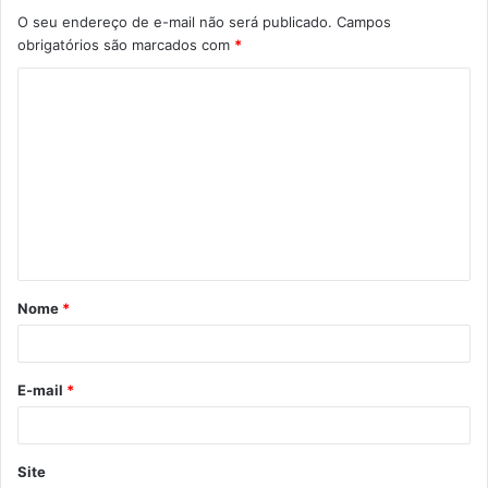
O seu endereço de e-mail não será publicado.
Campos
obrigatórios são marcados com
*
C
o
m
e
n
t
á
Nome
*
r
i
o
E-mail
*
*
Site