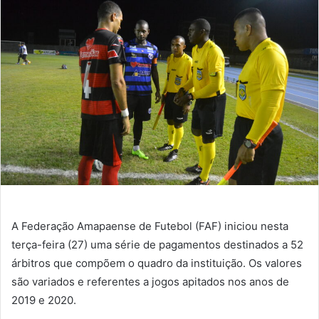
e-
mail
A Federação Amapaense de Futebol (FAF) iniciou nesta
terça-feira (27) uma série de pagamentos destinados a 52
árbitros que compõem o quadro da instituição. Os valores
são variados e referentes a jogos apitados nos anos de
2019 e 2020.