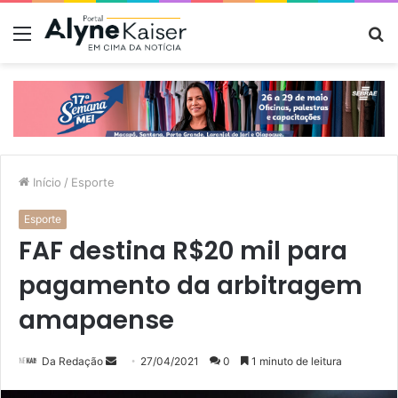
Menu
P
p
Início
/
Esporte
Esporte
FAF destina R$20 mil para
pagamento da arbitragem
amapaense
Mande
Da Redação
27/04/2021
0
1 minuto de leitura
um