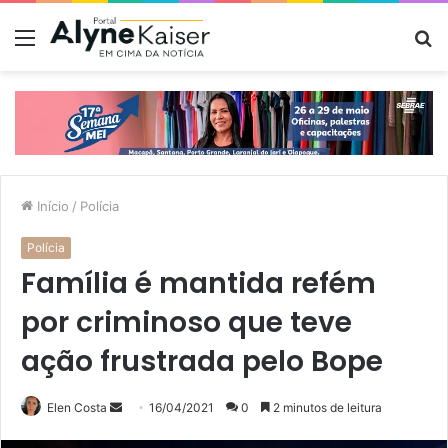
Menu
P
p
Início
/
Polícia
Polícia
Família é mantida refém
por criminoso que teve
ação frustrada pelo Bope
Mande
Elen Costa
16/04/2021
0
2 minutos de leitura
um