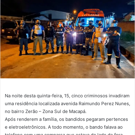
e-
mail
Na noite desta quinta-feira, 15, cinco criminosos invadiram
uma residência localizada avenida Raimundo Perez Nunes,
no bairro Zerão – Zona Sul de Macapá.
Após renderem a família, os bandidos pegaram pertences
e eletroeletrônicos. A todo momento, o bando falava ao
telefone com uma comparsa que estava do lado de fora.