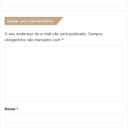
Deixe um comentário
O seu endereço de e-mail não será publicado.
Campos
obrigatórios são marcados com
*
C
o
m
e
n
t
á
Nome
*
r
i
o