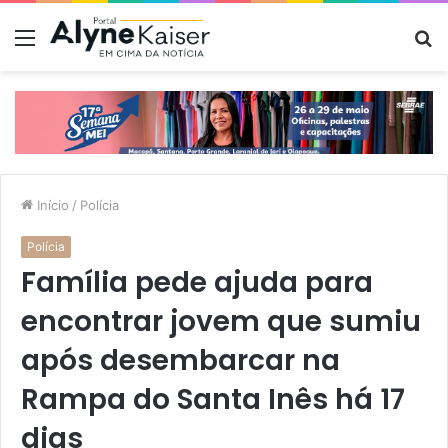
Menu
P
p
Início
/
Polícia
Polícia
Família pede ajuda para
encontrar jovem que sumiu
após desembarcar na
Rampa do Santa Inês há 17
dias