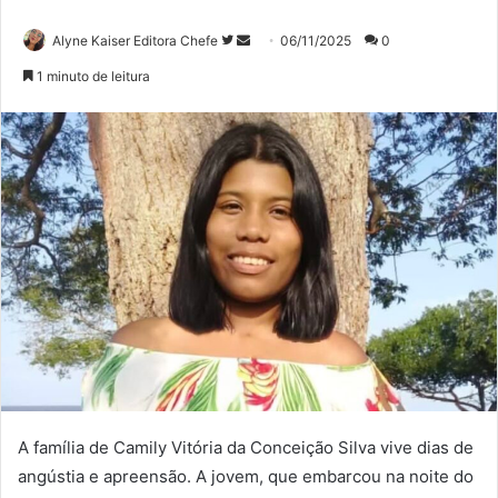
Siga
Mande
Alyne Kaiser Editora Chefe
06/11/2025
0
no
um
1 minuto de leitura
Twitter
e-
mail
A família de Camily Vitória da Conceição Silva vive dias de
angústia e apreensão. A jovem, que embarcou na noite do