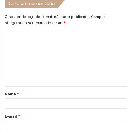
Deixe um comentário
O seu endereço de e-mail não será publicado.
Campos
obrigatórios são marcados com
*
C
o
m
e
n
t
á
Nome
*
r
i
o
E-mail
*
*