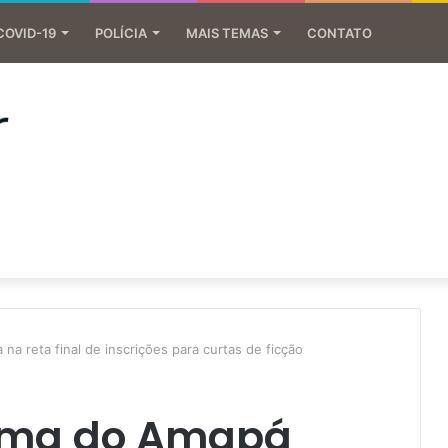
COVID-19
POLÍCIA
MAIS TEMAS
CONTATO
na reta final de inscrições para curtas de ficção
nema do Amapá