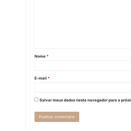
o
m
e
n
t
á
Nome
*
r
i
o
E-mail
*
*
Salvar meus dados neste navegador para a próx