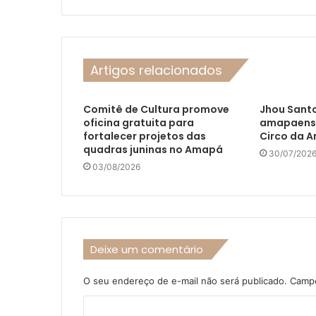
Artigos relacionados
Comitê de Cultura promove
Jhou Santo
oficina gratuita para
amapaense 
fortalecer projetos das
Circo da 
quadras juninas no Amapá
30/07/202
03/08/2026
Deixe um comentário
O seu endereço de e-mail não será publicado.
Campo
C