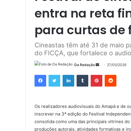
entra na reta fi
para curtas de 
Cineastas têm até 31 de maio pa
do FICÇA, que fortalece o audi
Mande
Da Redação
27/05/2026
um
Facebook
Twitter
Linkedin
Tumblr
Pinterest
Reddit
e-
mail
Os realizadores audiovisuais do Amapá e de ou
inscrever na 3ª edição do Festival Independe
consolida como uma das principais vitrines 
produções autorais, atividades formativas e in