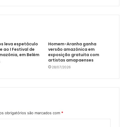
s leva espetáculo
Homem-Aranha ganha
ao I Festival de
versão amazônica em
Amazônia, em Belém
exposição gratuita com
artistas amapaenses
6
28/07/2026
s obrigatórios são marcados com
*