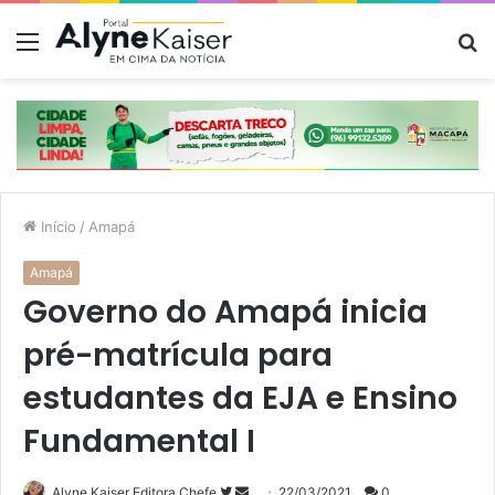
Menu
P
p
Início
/
Amapá
Amapá
Governo do Amapá inicia
pré-matrícula para
estudantes da EJA e Ensino
Fundamental I
Siga
Mande
Alyne Kaiser Editora Chefe
22/03/2021
0