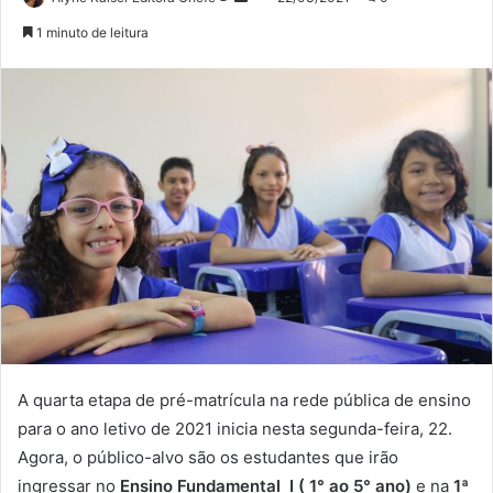
no
um
1 minuto de leitura
Twitter
e-
mail
A quarta etapa de pré-matrícula na rede pública de ensino
para o ano letivo de 2021 inicia nesta segunda-feira, 22.
Agora, o público-alvo são os estudantes que irão
ingressar no
Ensino Fundamental I ( 1° ao 5° ano)
e na
1ª