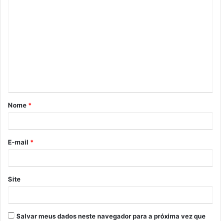
C
o
m
e
n
t
á
Nome
*
r
i
o
E-mail
*
*
Site
Salvar meus dados neste navegador para a próxima vez que