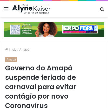
Menu
P
p
Início
/
Amapá
Amapá
Governo do Amapá
suspende feriado de
carnaval para evitar
contágio por novo
Coronavírus