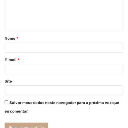
e
n
t
á
Nome
*
r
i
o
E-mail
*
*
Site
Salvar meus dados neste navegador para a próxima vez que
eu comentar.