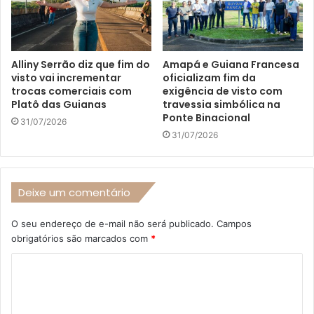
Alliny Serrão diz que fim do
Amapá e Guiana Francesa
visto vai incrementar
oficializam fim da
trocas comerciais com
exigência de visto com
Platô das Guianas
travessia simbólica na
Ponte Binacional
31/07/2026
31/07/2026
Deixe um comentário
O seu endereço de e-mail não será publicado.
Campos
obrigatórios são marcados com
*
C
o
m