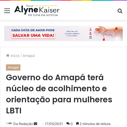
Menu
P
p
Início
/
Amapá
Amapá
Governo do Amapá terá
núcleo de acolhimento e
orientação para mulheres
LBTI
Mande
Da Redação
17/05/2021
0
2 minutos de leitura