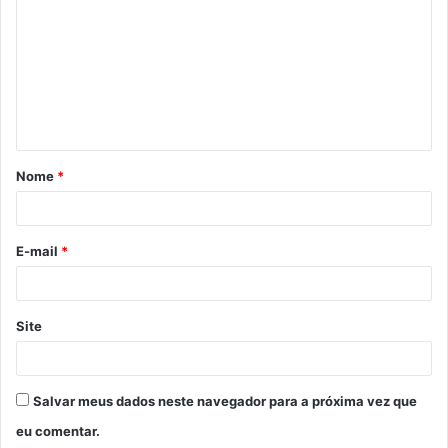
o
m
e
n
t
á
Nome
*
r
i
o
E-mail
*
*
Site
Salvar meus dados neste navegador para a próxima vez que
eu comentar.