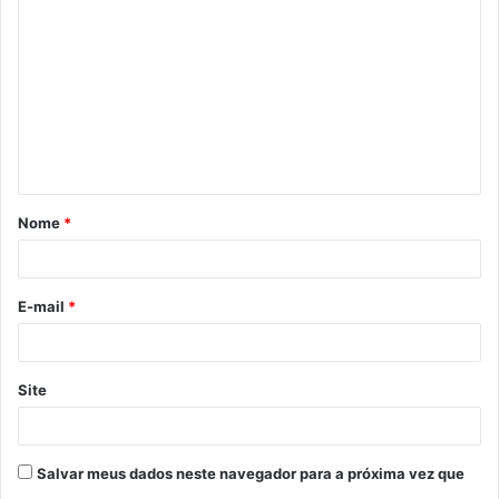
o
m
e
n
t
á
Nome
*
r
i
o
E-mail
*
*
Site
Salvar meus dados neste navegador para a próxima vez que