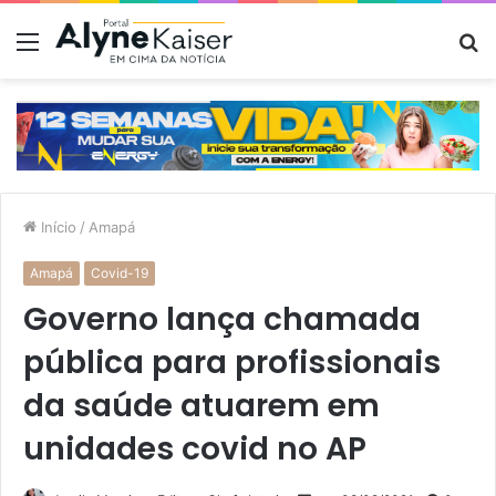
Menu
P
p
Início
/
Amapá
Amapá
Covid-19
Governo lança chamada
pública para profissionais
da saúde atuarem em
unidades covid no AP