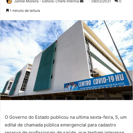
Mande
Jamile Moreira - Editora-Chefe Interina
08/02/2021
0
um
1 minuto de leitura
e-
mail
O Governo do Estado publicou na ultima sexta-feira, 5, um
edital de chamada pública emergencial para cadastro
reserva de profissionais de saúde, que tenham interesse