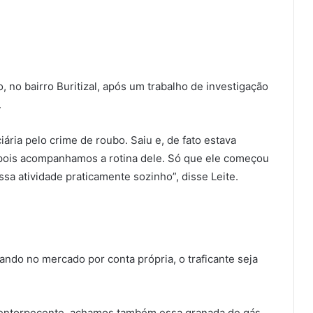
, no bairro Buritizal, após um trabalho de investigação
.
ária pelo crime de roubo. Saiu e, de fato estava
 pois acompanhamos a rotina dele. Só que ele começou
sa atividade praticamente sozinho”, disse Leite.
iando no mercado por conta própria, o traficante seja
 entorpecente, achamos também essa granada de gás