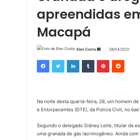
apreendidas e
Macapá
Mande
Elen Costa
28/04/2021
um
Facebook
Twitter
Linkedin
Tumblr
Pinterest
Reddit
e-
mail
Na noite desta quarta-feira, 28, um homem de 
e Entorpecentes (DTE), da Polícia Civil, no bai
Segundo o delegado Sidney Leite, titular da es
uma granada de gás lacrimogêneo. Ainda com t