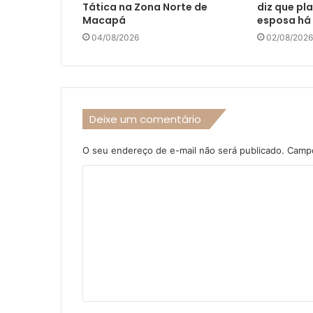
Tática na Zona Norte de
diz que pl
Macapá
esposa há 
04/08/2026
02/08/2026
Deixe um comentário
O seu endereço de e-mail não será publicado.
Campo
C
o
m
e
n
t
á