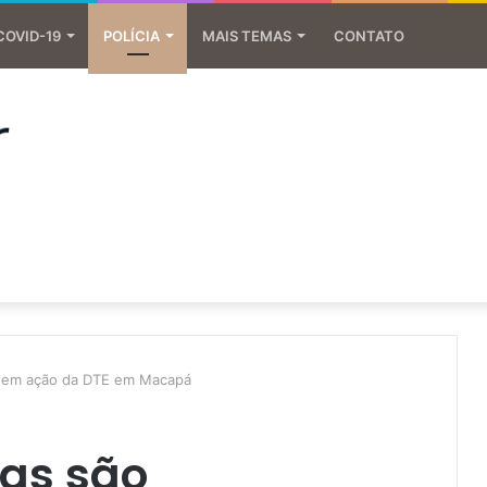
COVID-19
POLÍCIA
MAIS TEMAS
CONTATO
s em ação da DTE em Macapá
as são