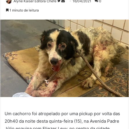
Siga
Mande
Alyne Kaiser Editora Chefe
16/04/2021
0
no
um
1 minuto de leitura
Twitter
e-
mail
Um cachorro foi atropelado por uma pickup por volta das
20h40 da noite desta quinta-feira (15), na Avenida Padre
Júlio esquina com Eliezer Levy, no centro da cidade.