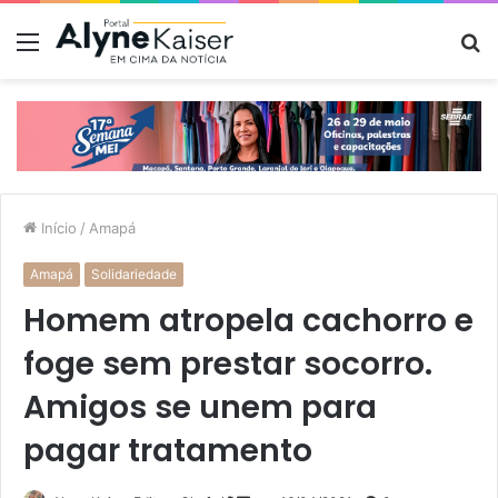
Menu
P
p
Início
/
Amapá
Amapá
Solidariedade
Homem atropela cachorro e
foge sem prestar socorro.
Amigos se unem para
pagar tratamento