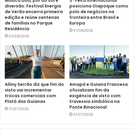
Música boa, pôr do sol e
3ª Feira Internacional
diversão: Festival Energia
posiciona Oiapoque como
de Verão encerra primeira
polo de negócios na
edição e reúne centenas
fronteira entre Brasil e
de famílias no Parque
Europa
Residência
01/08/2026
03/08/2026
Alliny Serrão diz que fim do
Amapá e Guiana Francesa
visto vai incrementar
oficializam fim da
trocas comerciais com
exigência de visto com
Platô das Guianas
travessia simbólica na
Ponte Binacional
31/07/2026
31/07/2026