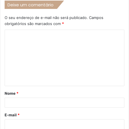
Deixe um comentário
O seu endereço de e-mail não será publicado.
Campos
obrigatórios são marcados com
*
C
o
m
e
n
t
á
Nome
*
r
i
o
E-mail
*
*