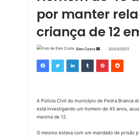
por manter rel
criança de 12 
Mande
Elen Costa
30/04/2021
um
Facebook
Twitter
Linkedin
Tumblr
Pinterest
Reddit
e-
mail
A Polícia Civil do município de Pedra Branca 
está investigando um homem de 45 anos, ac
menina de 12.
O mesmo estava com um mandado de prisão pr