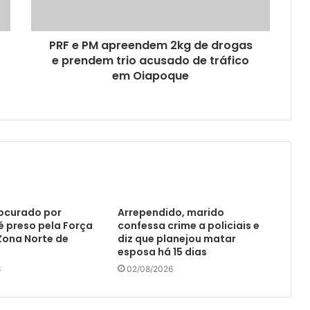
PRF e PM apreendem 2kg de drogas
e prendem trio acusado de tráfico
em Oiapoque
ocurado por
Arrependido, marido
é preso pela Força
confessa crime a policiais e
Zona Norte de
diz que planejou matar
esposa há 15 dias
6
02/08/2026