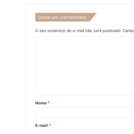
Deixe um comentário
O seu endereço de e-mail não será publicado.
Campo
C
o
m
e
n
t
á
Nome
*
r
i
o
E-mail
*
*