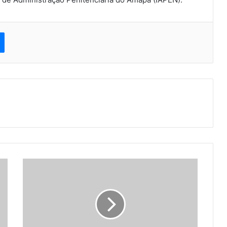
est
Messenger