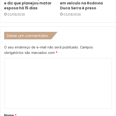
e diz que planejou matar
em veículo na Rodovia
esposa há 15 dias
Duca Serra é preso
02/08/2026
02/08/2026
Deixe um comentário
O seu endereço de e-mail não será publicado.
Campos
obrigatórios são marcados com
*
C
o
m
e
n
t
á
Nome
*