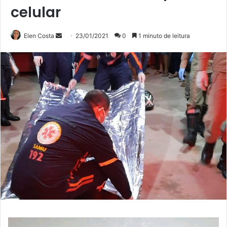
celular
Mande
Elen Costa
23/01/2021
0
1 minuto de leitura
um
e-
mail