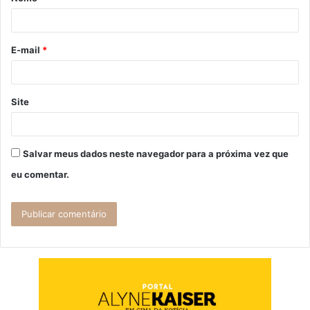
r
i
o
E-mail
*
*
Site
Salvar meus dados neste navegador para a próxima vez que
eu comentar.