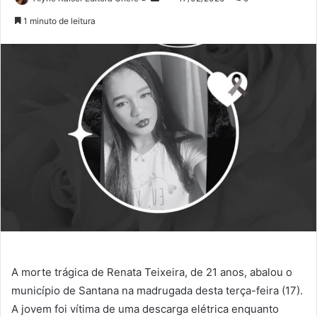
no
um
1 minuto de leitura
Twitter
e-
mail
A morte trágica de Renata Teixeira, de 21 anos, abalou o
município de Santana na madrugada desta terça-feira (17).
A jovem foi vítima de uma descarga elétrica enquanto