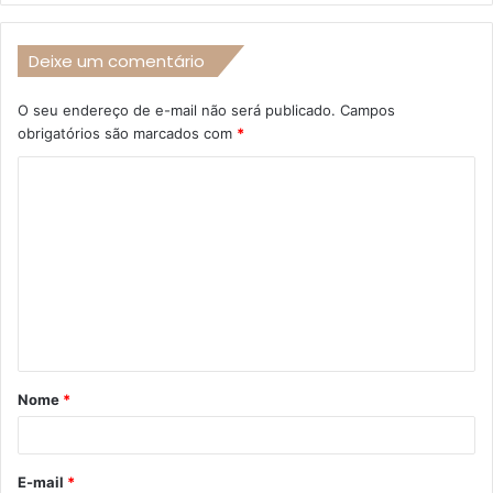
Deixe um comentário
O seu endereço de e-mail não será publicado.
Campos
obrigatórios são marcados com
*
C
o
m
e
n
t
á
Nome
*
r
i
o
E-mail
*