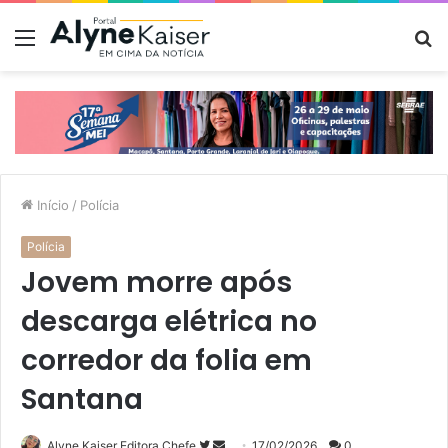
Menu
P
p
Início
/
Polícia
Polícia
Jovem morre após
descarga elétrica no
corredor da folia em
Santana
Siga
Mande
Alyne Kaiser Editora Chefe
17/02/2026
0