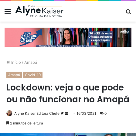
Menu
P
p
Início
/
Amapá
Amapá
Covid-19
Lockdown: veja o que pode
ou não funcionar no Amapá
Siga
Mande
Alyne Kaiser Editora Chefe
16/03/2021
0
no
um
2 minutos de leitura
Twitter
e-
mail