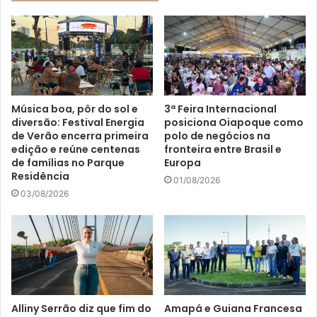
Música boa, pôr do sol e
3ª Feira Internacional
diversão: Festival Energia
posiciona Oiapoque como
de Verão encerra primeira
polo de negócios na
edição e reúne centenas
fronteira entre Brasil e
de famílias no Parque
Europa
Residência
01/08/2026
03/08/2026
Alliny Serrão diz que fim do
Amapá e Guiana Francesa