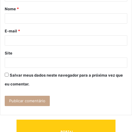
á
Nome
*
r
i
o
E-mail
*
*
Site
Salvar meus dados neste navegador para a próxima vez que
eu comentar.