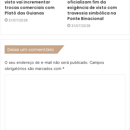
visto vai incrementar
oficializam fim da
trocas comerciais com
exigência de visto com
Platô das Guianas
travessia simbólica na
Ponte Binacional
31/07/2026
31/07/2026
Deixe um comentário
O seu endereço de e-mail não será publicado.
Campos
obrigatórios são marcados com
*
C
o
m
e
n
t