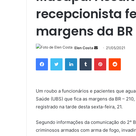
recepcionista f
margens da BR 
Mande
Elen Costa
21/05/2021
um
Facebook
Twitter
Linkedin
Tumblr
Pinterest
Reddit
e-
mail
Um roubo a funcionários e pacientes que agu
Saúde (UBS) que fica as margens da BR – 210,
registrado na tarde desta sexta-feira, 21.
Segundo informações da comunicação do 2° Bata
criminosos armados com arma de fogo, invadir