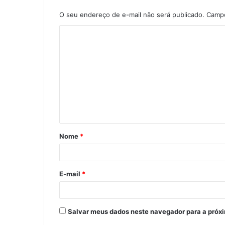
O seu endereço de e-mail não será publicado.
Campo
C
o
m
e
n
t
á
Nome
*
r
i
o
E-mail
*
*
Salvar meus dados neste navegador para a próx