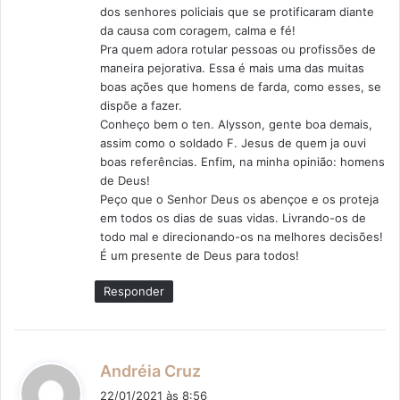
dos senhores policiais que se protificaram diante
da causa com coragem, calma e fé!
Pra quem adora rotular pessoas ou profissões de
maneira pejorativa. Essa é mais uma das muitas
boas ações que homens de farda, como esses, se
dispõe a fazer.
Conheço bem o ten. Alysson, gente boa demais,
assim como o soldado F. Jesus de quem ja ouvi
boas referências. Enfim, na minha opinião: homens
de Deus!
Peço que o Senhor Deus os abençoe e os proteja
em todos os dias de suas vidas. Livrando-os de
todo mal e direcionando-os na melhores decisões!
É um presente de Deus para todos!
Responder
d
Andréia Cruz
i
22/01/2021 às 8:56