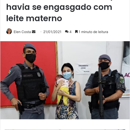
havia se engasgado com
leite materno
Mande
Elen Costa
21/01/2021
4
1 minuto de leitura
um
e-
mail