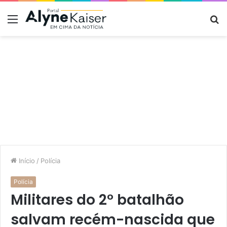
Menu
P
p
Início
/
Polícia
Polícia
Militares do 2° batalhão
salvam recém-nascida que