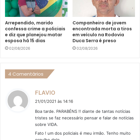
Arrependido, marido
Companheiro de jovem
confessa crime a policiais
encontrada morta a tiros
e diz que planejou matar
em veículo na Rodovia
esposa há 15 dias
Duca Serra é preso
02/08/2026
02/08/2026
4 Comentários
d
FLAVIO
i
21/01/2021 às 14:16
s
Boa tarde. PARABÉNS !! diante de tantas notícias
s
tristes se faz necessário pensar e falar de notícias
e
sobre VIDA.
:
Fato ! um dos policiais é meu irmão. Tenho muito
orgulho dele.