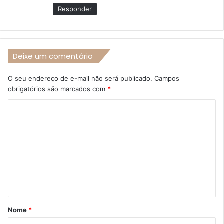
Responder
Deixe um comentário
O seu endereço de e-mail não será publicado.
Campos
obrigatórios são marcados com
*
C
o
m
e
n
t
á
Nome
*
r