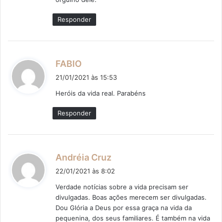
Responder
d
FABIO
i
21/01/2021 às 15:53
s
Heróis da vida real. Parabéns
s
e
Responder
:
d
Andréia Cruz
i
22/01/2021 às 8:02
s
Verdade notícias sobre a vida precisam ser
s
divulgadas. Boas ações merecem ser divulgadas.
e
Dou Glória a Deus por essa graça na vida da
:
pequenina, dos seus familiares. É também na vida